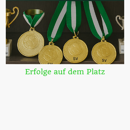
Erfolge auf dem Platz
Unsere Erfolge – Von der E-Jugend bis zu den Herren
E-Jugend:
Stadtmeister 2012, 2015, 2018;Pokalsieger 2013, 2017
D-Jugend:
Kreismeister 2014, 2017; Pokalsieger 2016
C-Jugend:
Kreismeister 2015, 2019, 2020; Aufstieg Gruppenliga 2020;
Doppelaufstieg Gruppenliga 22/23 & Verbandsliga 23/24
B-Jugend:
Kreismeister 2016; Pokalsieger 2018; Hessenpokal 2021;
Vizemeister Kreisliga 2025.
A-Jugend:
Hessenliga 2021; Pokalsieger 2022