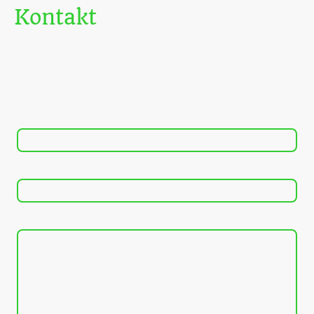
Kontakt
Adresse Sportanlage: Alexander-Riese-Weg 1 in 60439 Frankfurt
am Main
Geschäftsadresse: SV 07 Heddernheim e.V. / Postfach 550242 /
60401 Frankfurt am Main
Name
*
E-Mail
*
Kommentar
*