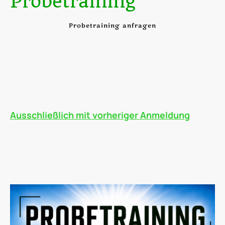
Probetraining
Probetraining anfragen
Du liebst Fußball und willst Teil unseres Teams werden?
Dann komm doch einfach zum Probetraining vorbei!
Zeig uns dein Talent, lerne die Mannschaft kennen und erlebe
echten Teamgeist auf dem Platz.
Interesse? Dann meld dich einfach bei uns – wir freuen uns auf
dich!
Ausschließlich mit vorheriger Anmeldung