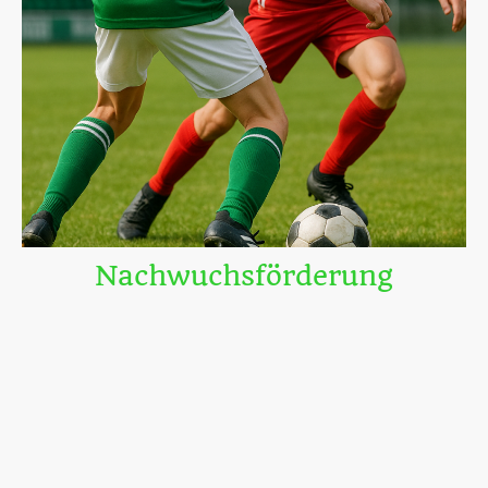
Nachwuchsförderung
Unsere Talente – heute erfolgreich im Profi- und Amateurfußball,
darunter:
Kara Bathmann
(FSV Mainz 05, Regionalliga Damen)
Younes Ebnoutalib
(SV 07 Elversberg, 2. Bundesliga)
Kris Raweri
(SC Freiburg II, Regionalliga)
Ilias Ebnoutalib
(FC Gießen, Regionalliga)
Daniel Gleiber
(1. FSV Mainz 05 II, 3. Liga)
Matvey Obolkin
(SV Viktoria Aschaffenburg, Regionalliga Bayern)
Samir Gegg
(SV Darmstadt 98 II, Oberliga)
Karim Gegg
(U19 SV Sandhausen, A-Junioren-Bundesliga)
Dawid Klos
(GKS Górnik Łęczna, 2. polnische Liga)
Diese Erfolge zeigen, wie stark unsere Ausbildung für Spieler aller