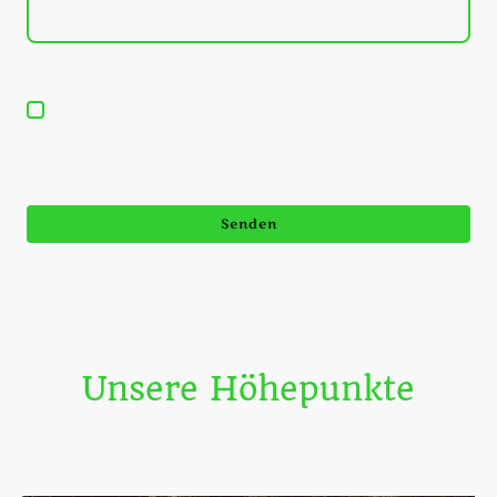
Ich bin damit einverstanden, dass diese Daten zum Zwecke
der Kontaktaufnahme gespeichert und verarbeitet werden.
Mir ist bekannt, dass ich meine Einwilligung jederzeit
widerrufen kann.
*
* Bitte füllen Sie alle erforderlichen Felder aus.
Senden
Unsere Höhepunkte
Erfahren Sie mehr über die Erfolge und das Engagement unseres
Vereins:
Wir bieten spannende Wettkämpfe und Spieltage für die ganze
Familie.