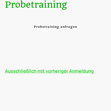
Probetraining
Probetraining anfragen
Du liebst Fußball und willst Teil unseres Teams werden?
Dann komm doch einfach zum Probetraining vorbei!
Zeig uns dein Talent, lerne die Mannschaft kennen und erlebe
echten Teamgeist auf dem Platz.
Interesse? Dann meld dich einfach bei uns – wir freuen uns auf
dich!
Ausschließlich mit vorheriger Anmeldung