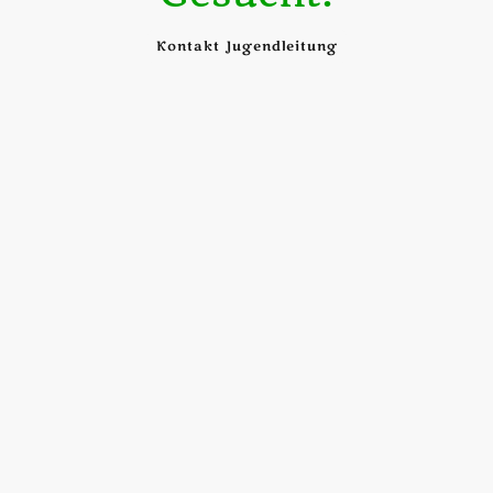
Kontakt Jugendleitung
Wir gestalten die Zukunft
Mach mit!
Werde Teil unseres Trainerteams!
Du hast Lust, die Zukunft des SV 07 Heddernheim aktiv
mitzugestalten? Dann werde Teil unseres Teams!
Für unsere Jugendmannschaften suchen wir motivierte
Trainer
innen und Co-Trainer
innen.
DEIN PROFIL
• Leidenschaft für Fußball
• Freude an der Arbeit mit Kindern und
Jugendlichen
• Motivation, Verantwortung zu
übernehmen und etwas zu bewegen.
WAS WIR BIETEN