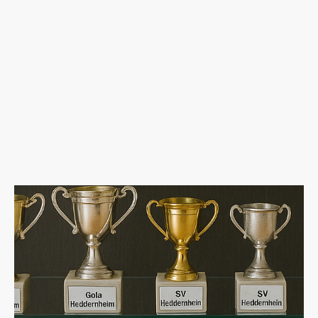
Der SV 07 Heddernheim wurde im Jahr 1906 als reiner
Fußballverein gegründet und nahm im Jahr darauf den
Spielbetrieb auf. Nach ersten Versuchen mit anderen Sportarten
entwickelte sich Fußball ab der Gründungszeit schnell zur
Hauptsportart des Vereins. Das erste offizielle Spiel fand kurz nach
der Gründung auf einem einfachen Sportplatz zwischen der
heutigen Heddernheimer Landstraße und dem "Weißen Stein" .
In den 1920er Jahren etablierte sich die „Brühlwiese“ als feste
Heimspielstätte des Vereins und wurde zum Zentrum des
Heddernheimer Fußballs. Seit über einem Jahrhundert steht der
SV 07 Heddernheim für eine starke Fußballtradition, die tief im
Stadtteil verwurzelt ist.
Auch die Betreuung unserer Sportanlage ist bekannt:
2018: Auszeichnung „Sportanlage des Jahres“ (Goldmedaille) in
Frankfurt
2024: Erneute Ehrung, 3. Platz „Sportanlage des Jahres“ mit
Sonderpreis für besten Naturrasen