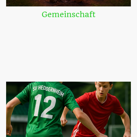
Gemeinschaft
Beim SV 07 Heddernheim steht der Zusammenhalt im
Mittelpunkt – nicht nur auf dem Platz, sondern auch abseits
davon. Unsere Jugendmannschaften nehmen regelmäßig an
internationalen Turnieren teil und erleben gemeinsame Fahrten
und Trainingslager, zum Beispiel zu Jugendherbergen in Erbach
oder zu spannenden Orten wie Barcelona und Kroatien.
Auch unsere Herrenmannschaften sind aktiv und feiern zusammen
bei zahlreichen Veranstaltungen. Besonders unsere „Classic“-
Gruppe pflegt die Tradition mit mehrmaligen Ausflügen und
Kurzreisen im Jahr.
Weihnachtsfeiern, Geburtstage und Sommerfeste runden das
vielfältige Vereinsleben ab und stärken den Teamgeist über alle
Altersgruppen hinweg.